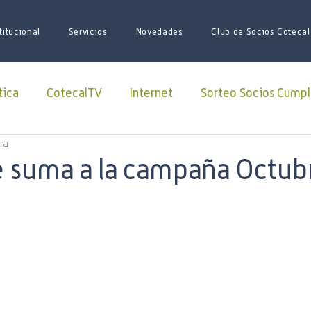
titucional
Servicios
Novedades
Club de Socios Cotecal
tica
CotecalTV
Internet
Sorteo Socios Cumpl
ra
Redes Sociales
facebook
Paquete Futbol
e suma a la campaña Octub
sario
Juego de Tronos
Futbol
Superliga
iones
iniciativas
ARSAT
Lago Roca
soci