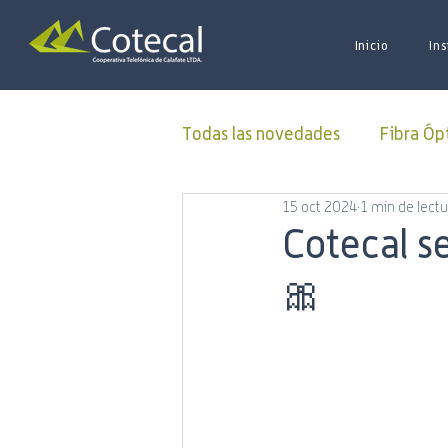
Inicio
Ins
Todas las novedades
Fibra Óp
15 oct 2024
1 min de lectu
Donaciones
ALUCOINFO
Cotecal s
🎀
Oficina Virtual
50 Aniver
Municipalidad
Capacitac