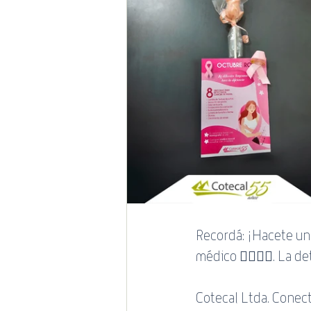
Recordá: ¡Hacete una
médico 👩‍⚕️👨‍⚕️. La 
Cotecal Ltda. Conect