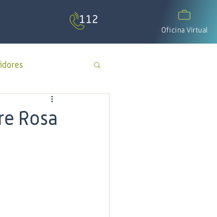
Oficina Virtual
idores
APP Cotecal
re Rosa
El Calafate
os
día del padre