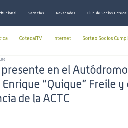
titucional
Servicios
Novedades
Club de Socios Cotecal
tica
CotecalTV
Internet
Sorteo Socios Cumpl
tura
Redes Sociales
facebook
Paquete Futbol
presente en el Autódromo
 Enrique “Quique” Freile y 
sario
Juego de Tronos
Futbol
Superliga
cia de la ACTC
iones
iniciativas
ARSAT
Lago Roca
soci