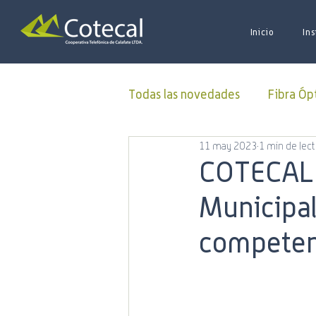
Inicio
Ins
Todas las novedades
Fibra Óp
11 may 2023
1 min de lec
Donaciones
ALUCOINFO
COTECAL 
Municipal
Oficina Virtual
50 Aniver
competen
Municipalidad
Capacitac