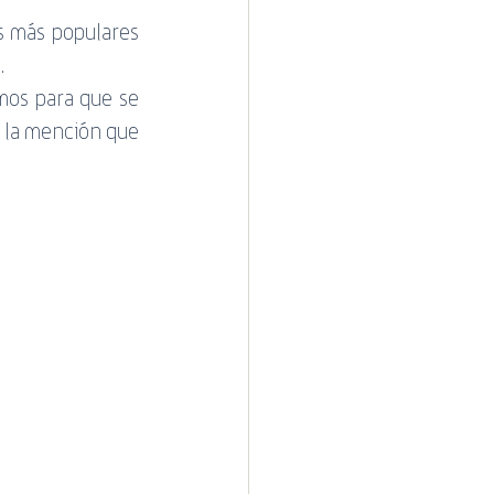
s más populares 
 
os para que se 
 la mención que 