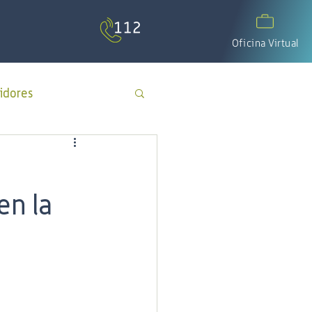
Oficina Virtual
idores
APP Cotecal
en la
El Calafate
os
día del padre