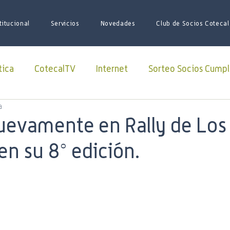
titucional
Servicios
Novedades
Club de Socios Cotecal
tica
CotecalTV
Internet
Sorteo Socios Cumpl
a
Redes Sociales
facebook
Paquete Futbol
uevamente en Rally de Los
en su 8° edición.
sario
Juego de Tronos
Futbol
Superliga
iones
iniciativas
ARSAT
Lago Roca
soci