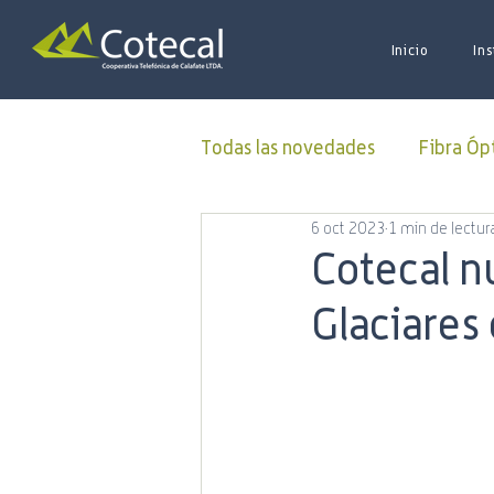
Inicio
Ins
Todas las novedades
Fibra Óp
6 oct 2023
1 min de lectur
Donaciones
ALUCOINFO
Cotecal n
Glaciares 
Oficina Virtual
50 Aniver
Municipalidad
Capacitac