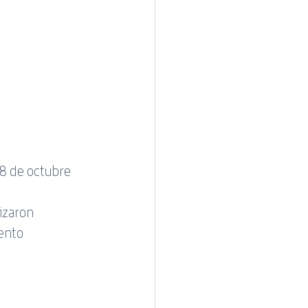
 Cotecal
8 de octubre 
lizaron 
ento 