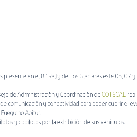
servicio
Banda Negativa
ADSL
WiFi
Guía
resente en el 8° Rally de Los Glaciares éste 06, 07 y 
sejo de Administración y Coordinación de 
COTECAL
 rea
de comunicación y conectividad para poder cubrir el ev
 Fueguino Apitur. 
otos y copilotos por la exhibición de sus vehículos. 