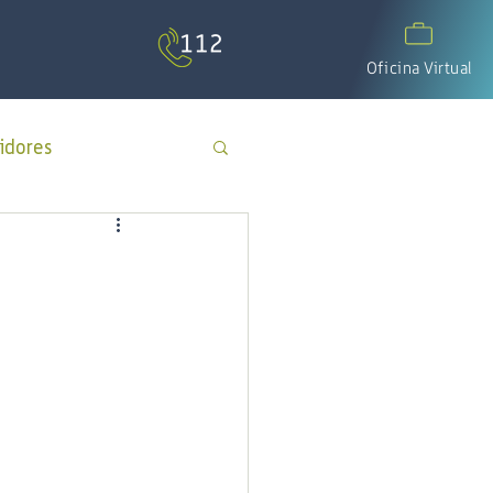
Oficina Virtual
idores
APP Cotecal
El Calafate
os
día del padre