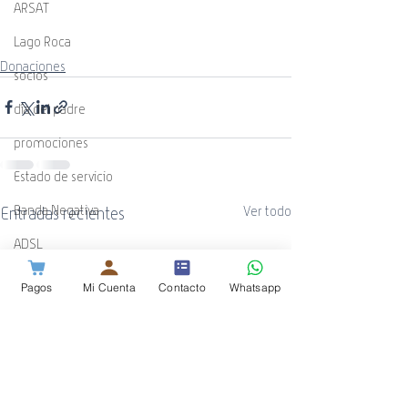
ARSAT
Lago Roca
Donaciones
socios
día del padre
promociones
Estado de servicio
Banda Negativa
Entradas recientes
Ver todo
ADSL
WiFi
Pagos
Mi Cuenta
Contacto
Whatsapp
Guía Cotecal
Mundial de Rugby
ESPN