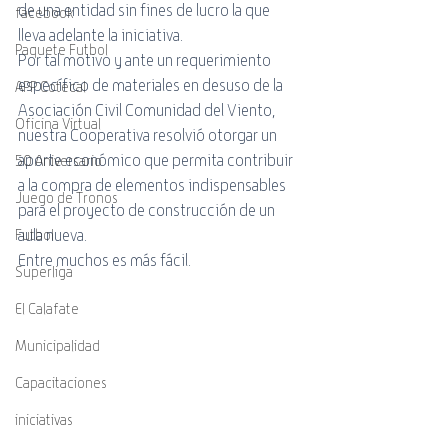
de una entidad sin fines de lucro la que 
facebook
lleva adelante la iniciativa.
Paquete Futbol
Por tal motivo y ante un requerimiento 
específico de materiales en desuso de la 
APP Cotecal
Asociación Civil Comunidad del Viento, 
Oficina Virtual
nuestra Cooperativa resolvió otorgar un 
aporte económico que permita contribuir 
50 Aniversario
a la compra de elementos indispensables 
Juego de Tronos
para el proyecto de construcción de un 
aula nueva.
Futbol
Entre muchos es más fácil.
Superliga
El Calafate
Municipalidad
Capacitaciones
iniciativas