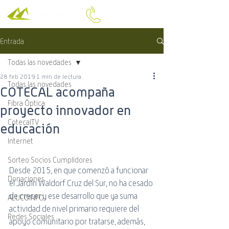
Entrada
Todas las novedades
28 feb 2019
1 min de lectura
Todas las novedades
COTECAL acompaña
Fibra Óptica
proyecto innovador en
CotecalTV
educación
Internet
Sorteo Socios Cumplidores
Desde 2015, en que comenzó a funcionar 
Donaciones
el Jardín Waldorf Cruz del Sur, no ha cesado 
de crecer y ese desarrollo que ya suma 
ALUCOINFO
actividad de nivel primario requiere del 
Redes Sociales
apoyo comunitario por tratarse, además, 