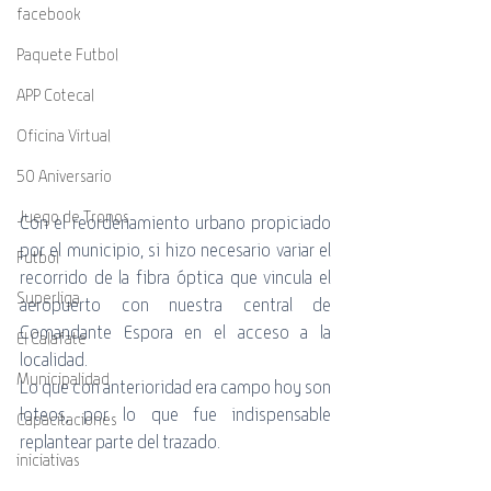
facebook
Paquete Futbol
APP Cotecal
Oficina Virtual
50 Aniversario
Juego de Tronos
Con el reordenamiento urbano propiciado 
por el municipio, si hizo necesario variar el 
Futbol
recorrido de la fibra óptica que vincula el 
Superliga
aeropuerto con nuestra central de 
Comandante Espora en el acceso a la 
El Calafate
localidad.
Municipalidad
Lo que con anterioridad era campo hoy son 
loteos, por lo que fue indispensable 
Capacitaciones
replantear parte del trazado.
iniciativas