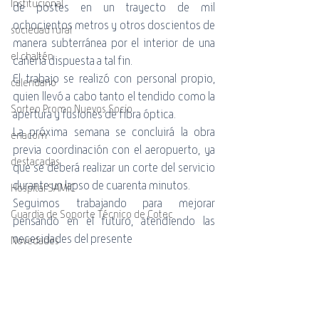
Institucional
de postes en un trayecto de mil 
ochocientos metros y otros doscientos de 
sociedad rural
manera subterránea por el interior de una 
el chaltén
cañería dispuesta a tal fin.
El trabajo se realizó con personal propio, 
calendario
quien llevó a cabo tanto el tendido como la 
Sorteo Promo Nuevos Socio
apertura y fusiones de fibra óptica.
La próxima semana se concluirá la obra 
enacom
previa coordinación con el aeropuerto, ya 
destacadas
que se deberá realizar un corte del servicio 
durante un lapso de cuarenta minutos.
Hospital SAMIC
Seguimos trabajando para mejorar 
Guardia de Soporte Técnico de Cotec
pensando en el futuro, atendiendo las 
necesidades del presente 
Novedades