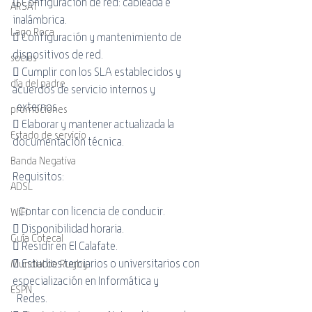
 Configuración de red: cableada e 
ARSAT
inalámbrica.
Lago Roca
 Configuración y mantenimiento de 
dispositivos de red.
socios
 Cumplir con los SLA establecidos y 
día del padre
acuerdos de servicio internos y
  externos.
promociones
 Elaborar y mantener actualizada la 
Estado de servicio
documentación técnica.
Banda Negativa
Requisitos:
ADSL
   Contar con licencia de conducir.
WiFi
 Disponibilidad horaria.
Guía Cotecal
 Residir en El Calafate.
 Estudios terciarios o universitarios con 
Mundial de Rugby
especialización en Informática y
ESPN
  Redes.