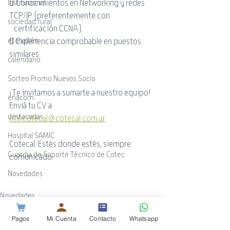
 Conocimientos en Networking y redes 
Institucional
TCP/IP (preferentemente con
sociedad rural
   certificación CCNA).
el chaltén
 Experiencia comprobable en puestos 
similares.
calendario
Sorteo Promo Nuevos Socio
¡Te invitamos a sumarte a nuestro equipo! 
enacom
Enviá tu CV a
destacadas
rrhhcotecal@cotecal.com.ar
Hospital SAMIC
Cotecal. Estés donde estés, siempre 
Guardia de Soporte Técnico de Cotec
comunicado.
Novedades
Novedades
Institucional
Pagos
Mi Cuenta
Contacto
Whatsapp