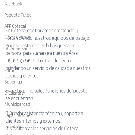
facebook
Paquete Futbol
APP Cotecal
En Cotecal continuamos creciendo y 
Oficina Virtual
fortaleciendo nuestros equipos de trabajo.
Por eso, estamos en la búsqueda de 
50 Aniversario
personal para sumarse a nuestra Área
Juego de Tronos
Técnica, con el objetivo de seguir 
brindando un servicio de calidad a nuestros
Futbol
socios y clientes.
Superliga
Entre las principales funciones del puesto 
El Calafate
se encuentran:
Municipalidad
 Brindar asistencia técnica y soporte a 
Capacitaciones
clientes internos y externos.
iniciativas
 Monitorear los servicios de Cotecal.