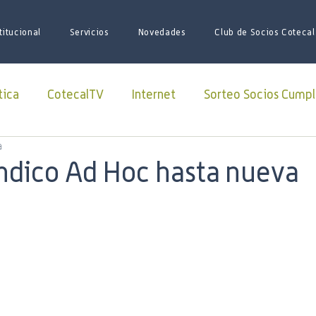
titucional
Servicios
Novedades
Club de Socios Cotecal
tica
CotecalTV
Internet
Sorteo Socios Cumpl
a
Redes Sociales
facebook
Paquete Futbol
dico Ad Hoc hasta nueva
sario
Juego de Tronos
Futbol
Superliga
iones
iniciativas
ARSAT
Lago Roca
soci