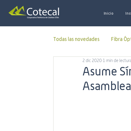
Inicio
Ins
Todas las novedades
Fibra Óp
2 dic 2020
1 min de lectur
Donaciones
ALUCOINFO
Asume Sín
Asamblea
Oficina Virtual
50 Aniver
Municipalidad
Capacitac