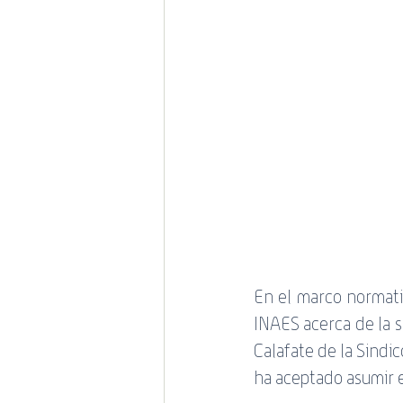
promociones
Estado de 
Mundial de Rugby
En el marco normativ
INAES acerca de la si
Calafate de la Sindic
ha aceptado asumir e