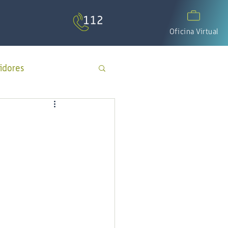
Oficina Virtual
idores
APP Cotecal
El Calafate
os
día del padre