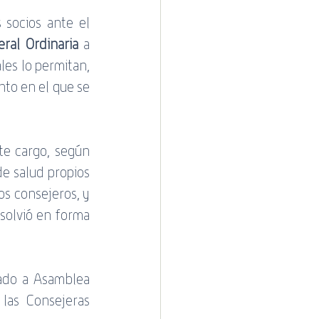
socios ante el 
ral Ordinaria
 a 
les lo permitan, 
nto en el que se 
te cargo, según 
e salud propios 
os consejeros, y 
olvió en forma 
ado a Asamblea 
las Consejeras 