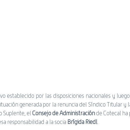
servicio
Banda Negativa
ADSL
WiFi
Guía
o establecido por las disposiciones nacionales y luego 
tuación generada por la renuncia del Síndico Titular y l
o Suplente, el 
Consejo de Administración
 de Cotecal ha 
sa responsabilidad a la socia 
Brígida Riedl
.